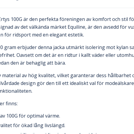
rtys 100G är den perfekta föreningen av komfort och stil fö
ignad av det välkända märket Equiline, är den avsedd för vu
 för ridsport med en elegant estetik.
100 gram erbjuder denna jacka utmärkt isolering mot kylan s
efrihet. Oavsett om det är en ridtur i kallt väder eller utom
dan den är behaglig att bära.
av material av hög kvalitet, vilket garanterar dess hållbarhet
årdade design gör den till ett idealiskt val för modeälskare 
ktionaliteten.
r finns:
 av 100G för optimal värme.
alitet för ökad lång livslängd.