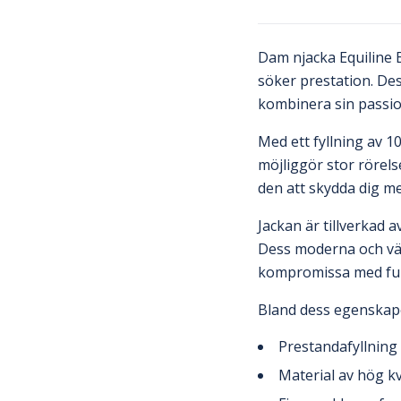
Dam njacka Equiline E
söker prestation. Des
kombinera sin passion
Med ett fyllning av 
möjliggör stor rörels
den att skydda dig me
Jackan är tillverkad 
Dess moderna och välv
kompromissa med fun
Bland dess egenskape
Prestandafyllning
Material av hög kv