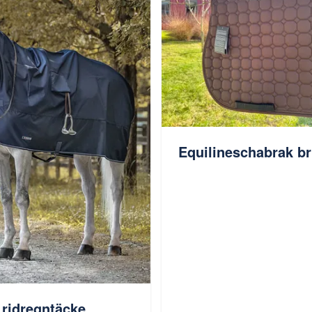
Equilineschabrak br
 ridregntäcke