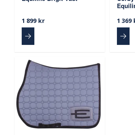
Equili
1 899 kr
1 369 