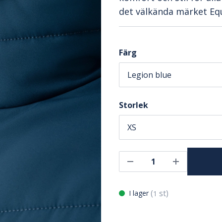
det välkända märket Equ
Färg
Storlek
(
st)
I lager
1