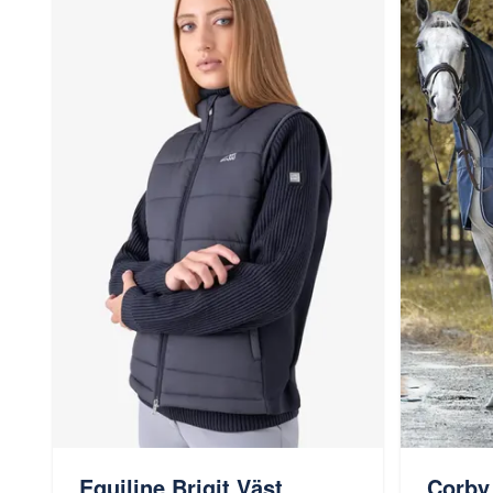
Equiline Brigit Väst
Corby