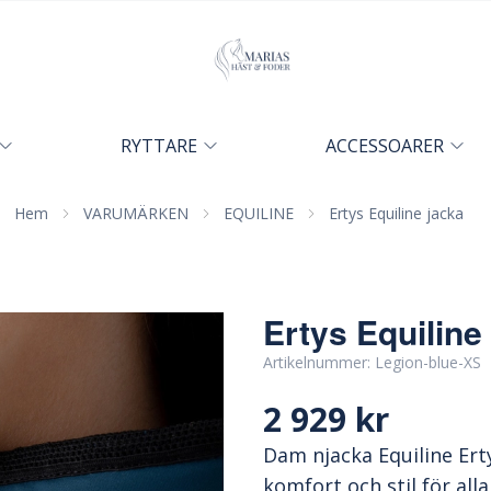
RYTTARE
ACCESSOARER
Hem
VARUMÄRKEN
EQUILINE
Ertys Equiline jacka
Ertys Equiline
Artikelnummer:
Legion-blue-XS
2 929 kr
Dam njacka Equiline Ert
komfort och stil för all