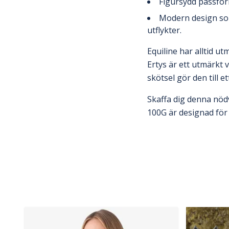
Figursydd passfor
Modern design som 
utflykter.
Equiline har alltid u
Ertys är ett utmärkt v
skötsel gör den till e
Skaffa dig denna nöd
100G är designad för 