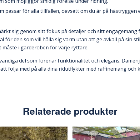
m som möjliggör smidig rörelse under ridning.
passar för alla tillfällen, oavsett om du är på hästryggen e
tmärkt sig genom sitt fokus på detaljer och sitt engagemang f
al för den som vill hålla sig varm utan att ge avkall på sin stil
tt måste i garderoben för varje ryttare.
vändiga del som förenar funktionalitet och elegans. Damenj
att följa med på alla dina ridutflykter med raffinemang och 
Relaterade produkter