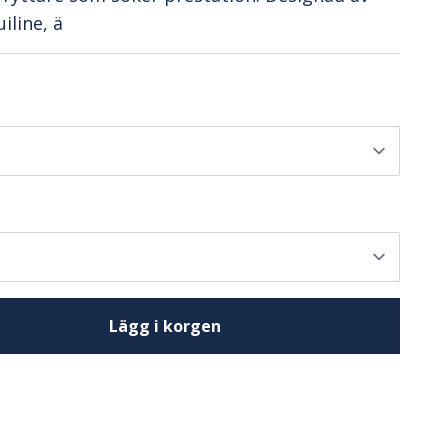
iline, ä
Lägg i korgen