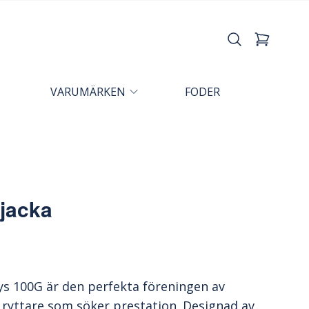
VARUMÄRKEN
FODER
 jacka
ys 100G är den perfekta föreningen av
a ryttare som söker prestation. Designad av