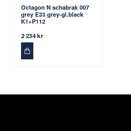
Octagon N schabrak 007
grey E33 grey-gl.black
K1+P112
2 234 kr