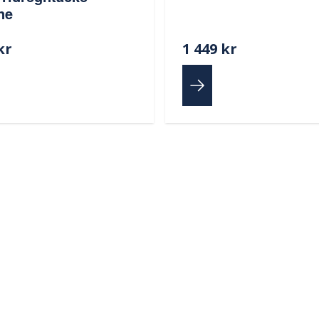
ne
kr
1 449 kr