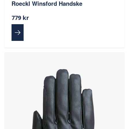
Roeckl Winsford Handske
779 kr