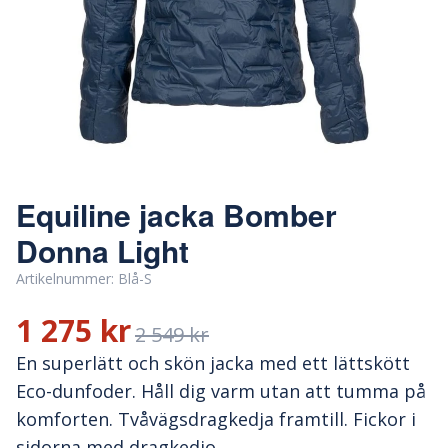
Equiline jacka Bomber
Donna Light
Artikelnummer:
Blå-S
1 275 kr
2 549 kr
En superlätt och skön jacka med ett lättskött
Eco-dunfoder. Håll dig varm utan att tumma på
komforten. Tvåvägsdragkedja framtill. Fickor i
sidorna med dragkedjo