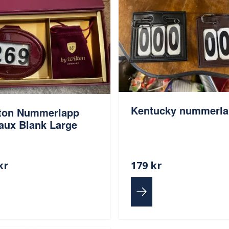
Kentucky nummerl
ton Nummerlapp
aux Blank Large
kr
179 kr