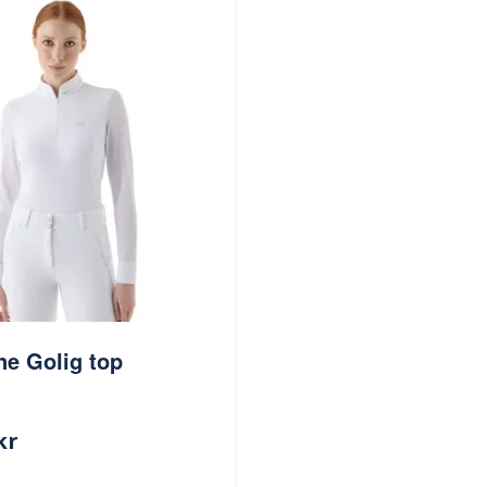
ne Golig top
kr