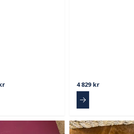
kr
4 829 kr