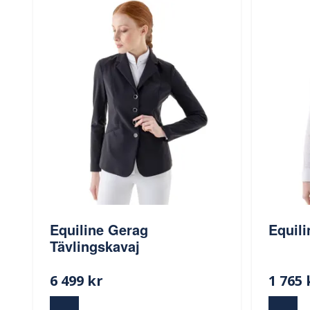
Equiline Gerag
Equili
Tävlingskavaj
6 499 kr
1 765 