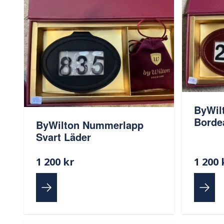
ByWil
Borde
ByWilton Nummerlapp
Svart Läder
1 200 kr
1 200 