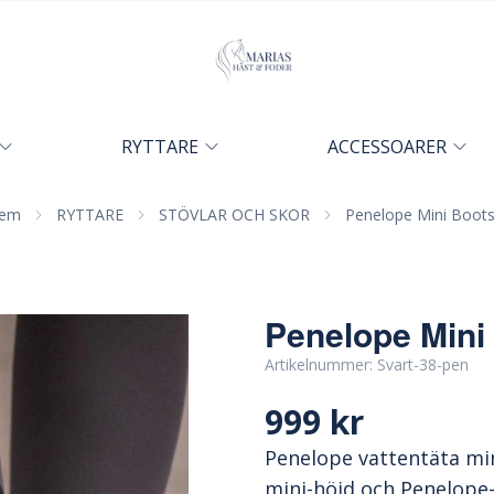
RYTTARE
ACCESSOARER
em
RYTTARE
STÖVLAR OCH SKOR
Penelope Mini Boot
Penelope Mini
Artikelnummer:
Svart-38-pen
999 kr
Penelope vattentäta min
mini-höjd och Penelope-