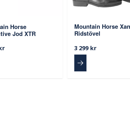
Mountain Horse Xa
ain Horse
Ridstövel
ctive Jod XTR
kr
3 299 kr