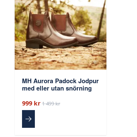
MH Aurora Padock Jodpur
med eller utan snörning
999 kr
1 499 kr