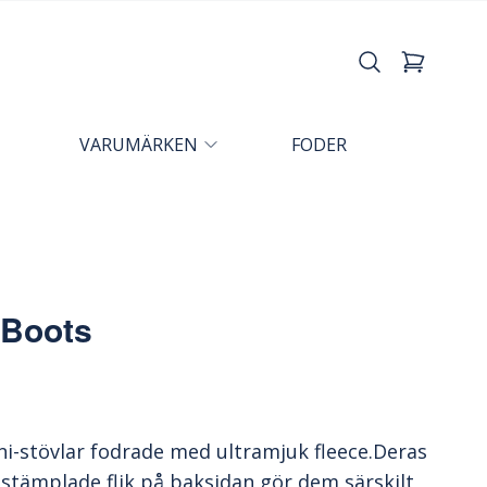
VARUMÄRKEN
FODER
s
 Boots
i-stövlar fodrade med ultramjuk fleece.Deras
stämplade flik på baksidan gör dem särskilt