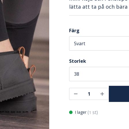
lätta att ta på och bära
Färg
Storlek
(
st)
I lager
1