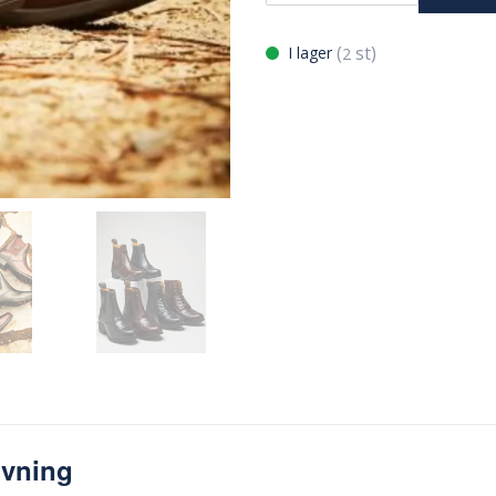
(
st)
I lager
2
ivning