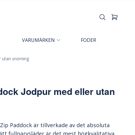
VARUMÄRKEN
FODER
 utan snörning
ock Jodpur med eller utan
ip Paddock är tillverkade av det absoluta
lätt fullnarvsläder är det mest högkvalitativa