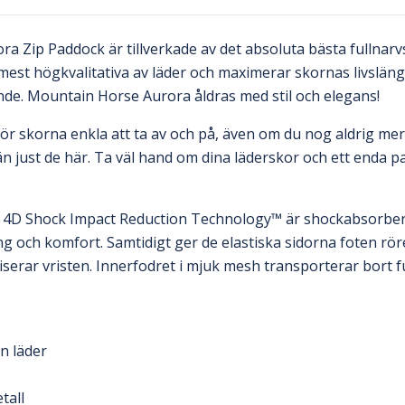
 Zip Paddock är tillverkade av det absoluta bästa fullnarvsl
 mest högkvalitativa av läder och maximerar skornas livslängd
nde. Mountain Horse Aurora åldras med stil och elegans!
ör skorna enkla att ta av och på, även om du nog aldrig me
n just de här. Ta väl hand om dina läderskor och ett enda p
 4D Shock Impact Reduction Technology™ är shockabsorbe
 och komfort. Samtidigt ger de elastiska sidorna foten röre
iserar vristen. Innerfodret i mjuk mesh transporterar bort f
in läder
tall