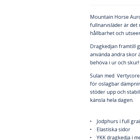
Mountain Horse Aurora
fullnarvsläder är det
hållbarhet och utsee
Dragkedjan framtill g
använda andra skor ä
behöva i ur och skur!
Sulan med Vertycore
för oslagbar dämpning
stöder upp och stabil
känsla hela dagen.
• Jodphurs i full gra
• Elastiska sidor
• YKK dragkedja i me