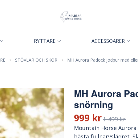
RYTTARE
ACCESSOARER
RE
STÖVLAR OCH SKOR
MH Aurora Padock Jodpur med eller
MH Aurora Pad
snörning
999 kr
1 499 kr
Mountain Horse Aurora Z
bästa fullnarvslädret. S