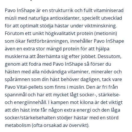
Pavo InShape är en strukturrik och fullt vitaminiserad
müsli med naturliga antioxidanter, speciellt utvecklad
för att optimalt stödja hästar under viktminskning.
Förutom ett unikt högkvalitativt protein (metionin)
som ökar fettförbränningen, innehåller Pavo InShape
även en extra stor mängd protein för att hjälpa
musklerna att återhämta sig efter jobbet. Dessutom,
genom att fodra med Pavo InShape så förser du
hästen med alla nödvändiga vitaminer, mineraler och
spårämnen som din häst behöver dagligen, tack vare
Pavo Vital-pellets som finns i müslin. Den är fri från
spannmål och har ett mycket lågt socker-, stärkelse-
och energiinnehåll. I kampen mot kilona är det viktigt
att din häst inte får någon extra energi och den låga
socker/stärkelsehalten stödjer hästar med en störd
metabolism (ofta orsakad av övervikt).