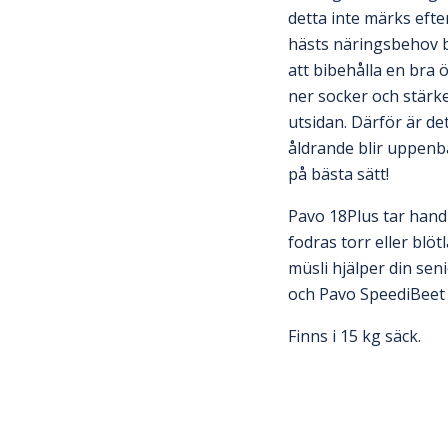
detta inte märks eft
hästs näringsbehov bö
att bibehålla en bra
ner socker och stärk
utsidan. Därför är de
åldrande blir uppenba
på bästa sätt!
Pavo 18Plus tar hand
fodras torr eller bl
müsli hjälper din seni
och Pavo SpeediBeet g
Finns i 15 kg säck.