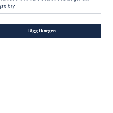
gre bry
Lägg i korgen