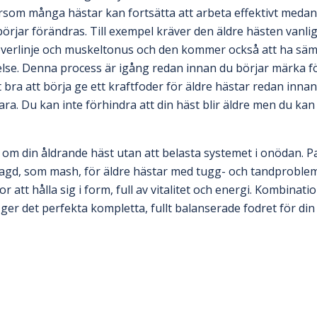
ersom många hästar kan fortsätta att arbeta effektivt medan
rjar förändras. Till exempel kräver den äldre hästen vanlig
 överlinje och muskeltonus och den kommer också att ha säm
else. Denna process är igång redan innan du börjar märka f
t bra att börja ge ett kraftfoder för äldre hästar redan innan
ra. Du kan inte förhindra att din häst blir äldre men du kan 
 om din åldrande häst utan att belasta systemet i onödan. 
ötlagd, som mash, för äldre hästar med tugg- och tandprobl
or att hålla sig i form, full av vitalitet och energi. Kombina
er det perfekta kompletta, fullt balanserade fodret för din