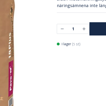
näringsämnena inte län
(
st)
I lager
5