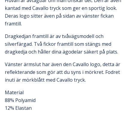
Huvan är avtagbar om man önskar det. Den är även
kantad med Cavallo tryck som ger en sportig look.
Deras logo sitter även på sidan av vänster fickan
framtill.
Dragkedjan framtill är av tvåvägsmodell och
silverfärgad. Två fickor framtill som stängs med
dragkedja och håller dina ägodelar säkert på plats.
Vänster ärmslut har även den Cavallo logo, detta är
reflekterande som gör att du syns i mörkret. Fodret
inuti är mörkblått med Cavallo tryck.
Material
88% Polyamid
12% Elastan