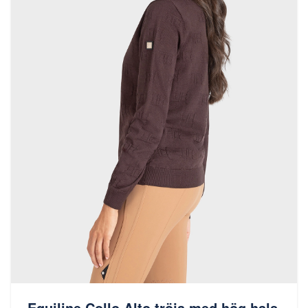
Equiline Collo Alto tröja med hög hals