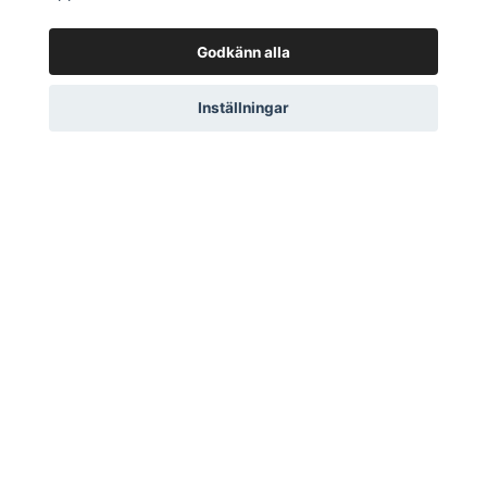
1 499 kr
Godkänn alla
Inställningar
Läs mer
Kontakt
Storleksguide
Köpvillkor