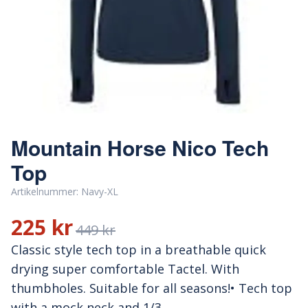
Mountain Horse Nico Tech
Top
Artikelnummer:
Navy-XL
225 kr
449 kr
Classic style tech top in a breathable quick
drying super comfortable Tactel. With
thumbholes. Suitable for all seasons!• Tech top
with a mock neck and 1/3