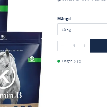
Mängd
(
st)
I lager
6