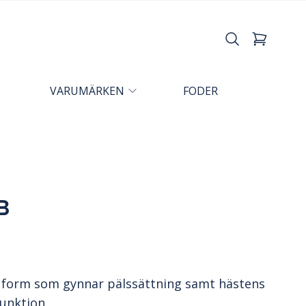
VARUMÄRKEN
FODER
 B
d form som gynnar pälssättning samt hästens
unktion