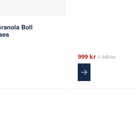
Granola Boll
ses
r
999 kr
1 349 kr