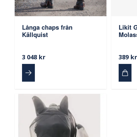
Likit 
Långa chaps från
Molas
Källquist
3 048 kr
389 k