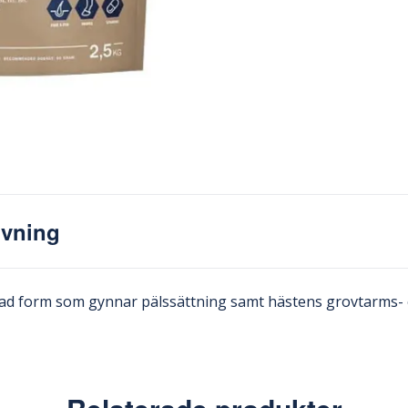
ivning
erad form som gynnar pälssättning samt hästens grovtarms-