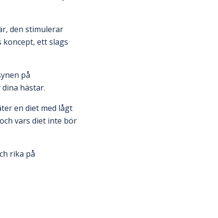
r, den stimulerar
 koncept, ett slags
 synen på
 dina hästar.
ter en diet med lågt
ch vars diet inte bör
ch rika på