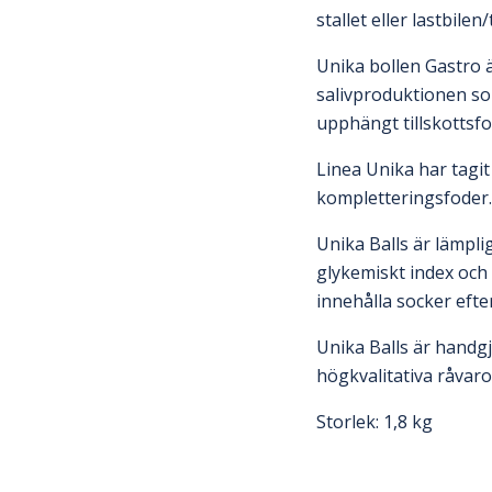
stallet eller lastbile
Unika bollen Gastro 
salivproduktionen som
upphängt tillskottsf
Linea Unika har tagi
kompletteringsfoder.
Unika Balls är lämpli
glykemiskt index och 
innehålla socker eft
Unika Balls är handgj
högkvalitativa råvaro
Storlek: 1,8 kg