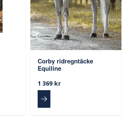
Corby ridregntäcke
Equiline
1 369 kr