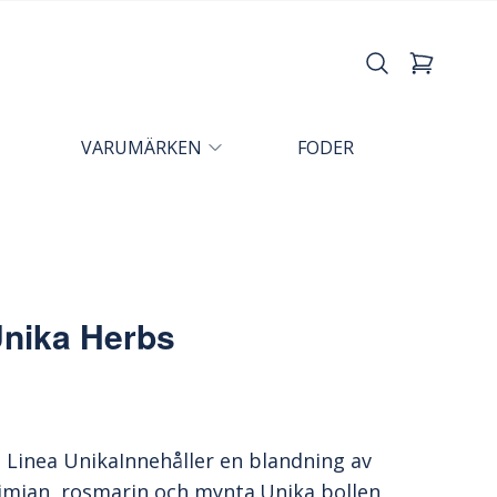
VARUMÄRKEN
FODER
 Unika Herbs
n Linea UnikaInnehåller en blandning av
 timjan, rosmarin och mynta.Unika bollen