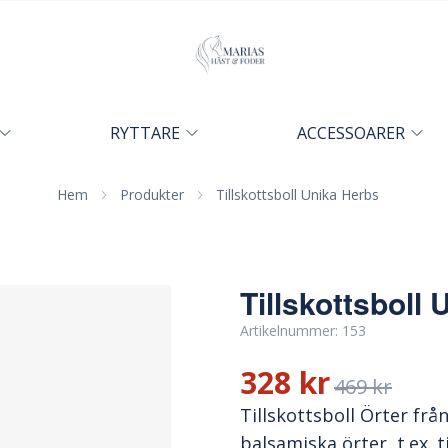
RYTTARE
ACCESSOARER
Hem
Produkter
Tillskottsboll Unika Herbs
Tillskottsboll
Artikelnummer:
153
328 kr
469 kr
Tillskottsboll Örter frå
balsamiska örter, t.ex.