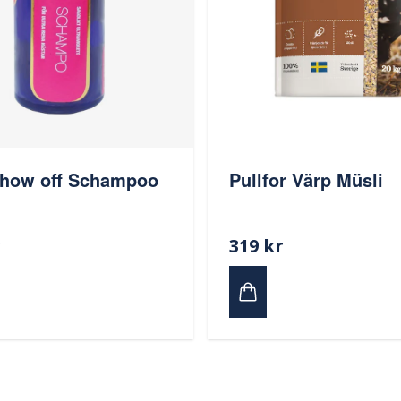
Pullfor Värp Müsli
how off Schampoo
r
319 kr