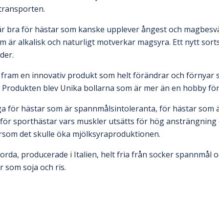
n/transporten.
är bra för hästar som kanske upplever ångest och magbesvä
 är alkalisk och naturligt motverkar magsyra. Ett nytt sorts
oder.
t fram en innovativ produkt som helt förändrar och förnyar
 Produkten blev Unika bollarna som är mer än en hobby för
ga för hästar som är spannmålsintoleranta, för hästar som ä
för sporthästar vars muskler utsätts för hög ansträngning o
ersom det skulle öka mjölksyraproduktionen.
orda, producerade i Italien, helt fria från socker spannmål o
r som soja och ris.