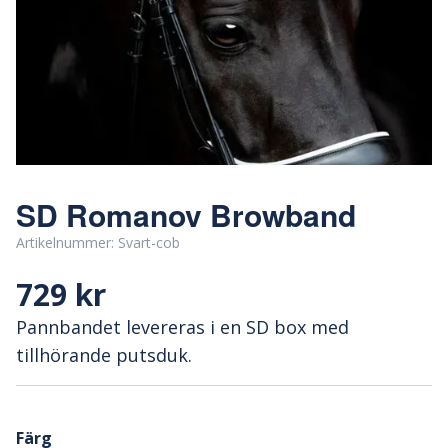
SD Romanov Browband
Artikelnummer:
Svart-cob
729 kr
Pannbandet levereras i en SD box med
tillhörande putsduk.
Färg