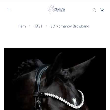
Hem
HÄST
SD Romanov Browband