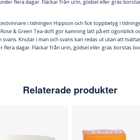
der flera dagar. Fläckar från urin, gödsel eller gräs borstar
testvinnare i tidningen Hippson och fick toppbetyg i tidnin
Rose & Green Tea-doft gör kamning lätt på ett ögonblick och
h svans. Knutar i man och svans kan redas ut utan att tvättas
flera dagar. Fläckar från urin, gödsel eller gräs borstas bo
Relaterade produkter