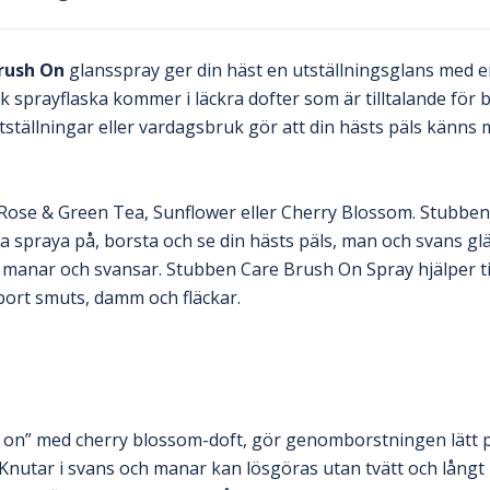
rush On
glansspray ger din häst en utställningsglans med en
k sprayflaska kommer i läckra dofter som är tilltalande för b
ställningar eller vardagsbruk gör att din hästs päls känns 
v Rose & Green Tea, Sunflower eller Cherry Blossom. Stubbe
a spraya på, borsta och se din hästs päls, man och svans gl
n manar och svansar. Stubben Care Brush On Spray hjälper till
bort smuts, damm och fläckar.
on” med cherry blossom-doft, gör genomborstningen lätt p
 Knutar i svans och manar kan lösgöras utan tvätt och långt h