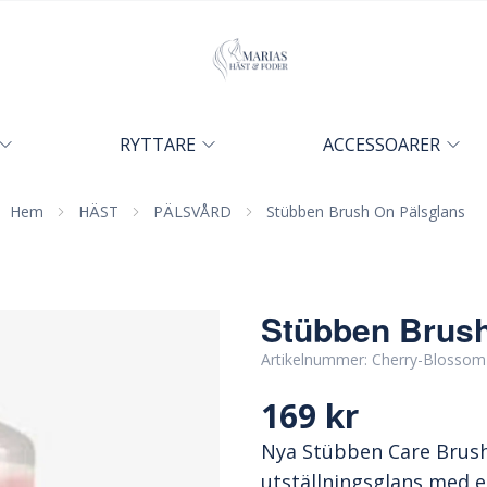
RYTTARE
ACCESSOARER
Hem
HÄST
PÄLSVÅRD
Stübben Brush On Pälsglans
Stübben Brush
Artikelnummer:
Cherry-Blossom
169 kr
Nya Stübben Care Brush
utställningsglans med en