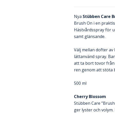
Nya
Stübben Care B
Brush On i en praktis
Hästvårdsspray för ut
samt glänsande.
Välj mellan dofter a
lättanvänd spray. Bar
att ta bort tovor frå
ren genom att stöta 
500 ml
Cherry Blossom
Stübben Care ”Brush 
ger lyster och volym.