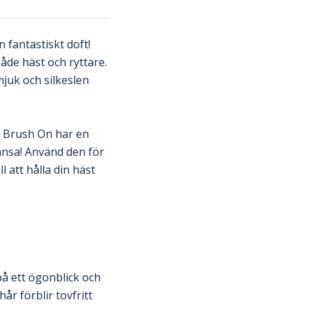
 fantastiskt doft!
åde häst och ryttare.
mjuk och silkeslen
n Brush On har en
änsa! Använd den för
 att hålla din häst
å ett ögonblick och
år förblir tovfritt