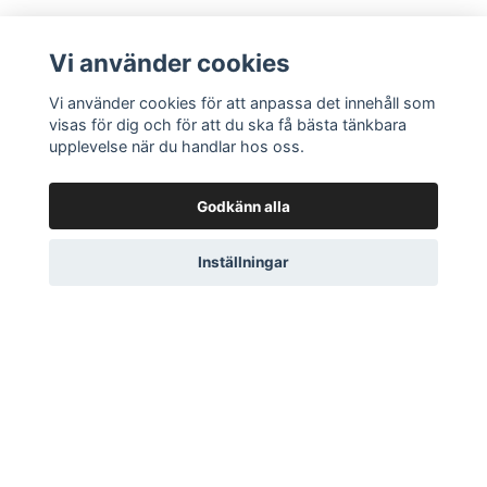
Vi använder cookies
Vi använder cookies för att anpassa det innehåll som
Läs mer
visas för dig och för att du ska få bästa tänkbara
upplevelse när du handlar hos oss.
Kontakt
Storleksguide
Godkänn alla
Köpvillkor
Inställningar
© 2026 Marias Häst och Foder
–
Powered by Quickbutik