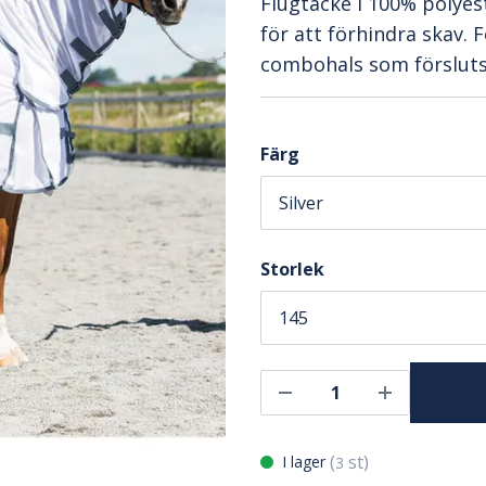
Flugtäcke i 100% polyes
för att förhindra skav. 
combohals som förslut
Färg
Storlek
(
st)
I lager
3