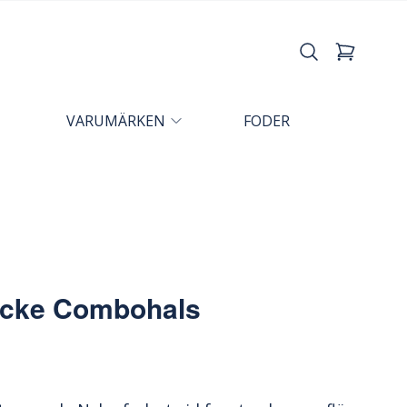
VARUMÄRKEN
FODER
äcke Combohals