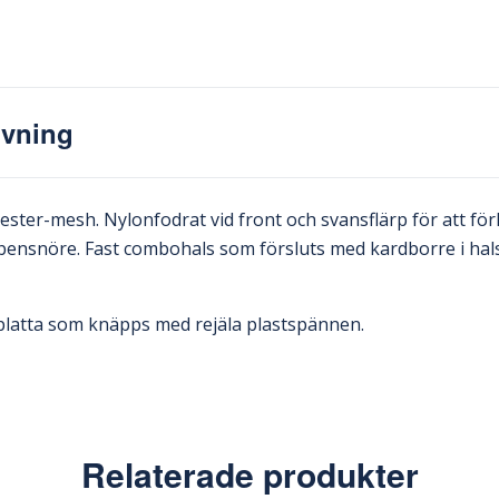
ivning
ester-mesh. Nylonfodrat vid front och svansflärp för att för
 bensnöre. Fast combohals som försluts med kardborre i hals
latta som knäpps med rejäla plastspännen.
Relaterade produkter