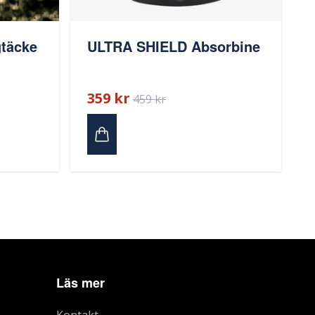
ULTRA SHIELD Absorbine
täcke
359 kr
459 kr
Läs mer
Kontakt