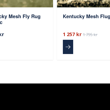
cky Mesh Fly Rug
Kentucky Mesh Flug
c
kr
1 257 kr
1 795 kr