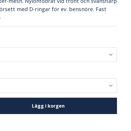
ter-mesh. Nylonfodrat vid front och svansflärp
Försett med D-ringar för ev. bensnöre. Fast
s
Lägg i korgen